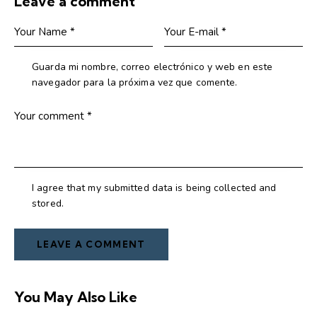
Leave a comment
Guarda mi nombre, correo electrónico y web en este
navegador para la próxima vez que comente.
I agree that my submitted data is being collected and
stored.
You May Also Like