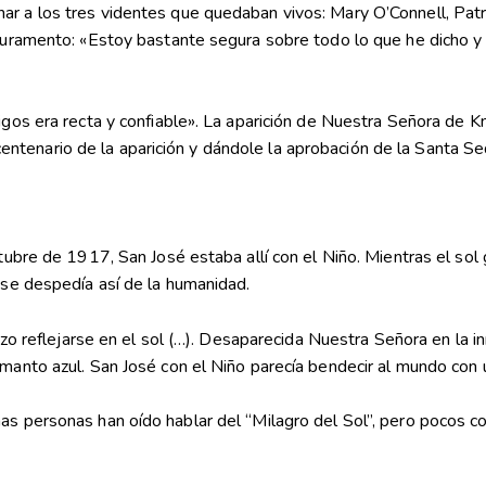
r a los tres videntes que quedaban vivos: Mary O’Connell, Patri
o juramento: «Estoy bastante segura sobre todo lo que he dicho y
tigos era recta y confiable». La aparición de Nuestra Señora de 
tenario de la aparición y dándole la aprobación de la Santa Se
ctubre de 1917, San José estaba allí con el Niño. Mientras el so
o se despedía así de la humanidad.
hizo reflejarse en el sol (…). Desaparecida Nuestra Señora en la 
 manto azul. San José con el Niño parecía bendecir al mundo con
has personas han oído hablar del “Milagro del Sol”, pero pocos