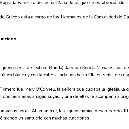
 Sagrada Familia o de Jesús-María-José, que se estableció allí.
e Gráces está a cargo de los Hermanos de la Comunidad de Sa
nunciado
ueño cerca de Dublin (Irlanda) llamado Knock. María estaba de p
única blanca y con la cabeza inclinada hacia Ella en señal de res
rimero fue Mary O’Connell, la señora que cuidaba la iglesia, la qu
n dos hermanas amigas suyas, y una de ellas le acompañó a la igl
on varias horas. Al amanecer, las figuras habían desaparecido. E
nó siendo un santuario con muchas curaciones.