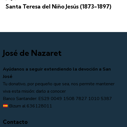
Santa Teresa del Niño Jesús (1873-1897)
José de Nazaret
Ayúdanos a seguir extendiendo la devoción a San
José
Tu donativo, por pequeño que sea, nos permite mantener
viva esta misión: darlo a conocer
Banco Santander: ES29 0049 1508 7827 1010 5387
Bizum al 636128011
Contacto