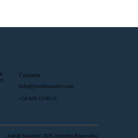
sé
Contacto
er
info@josedenazaret.com
+34 636 12 80 11
José de Nazaret© 2026. Derechos Reservados.