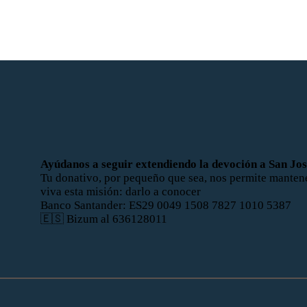
Ayúdanos a seguir extendiendo la devoción a San Jo
Tu donativo, por pequeño que sea, nos permite manten
viva esta misión: darlo a conocer
Banco Santander: ES29 0049 1508 7827 1010 5387
🇪🇸 Bizum al 636128011