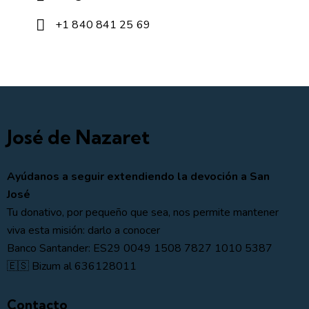
+1 840 841 25 69
José de Nazaret
Ayúdanos a seguir extendiendo la devoción a San
José
Tu donativo, por pequeño que sea, nos permite mantener
viva esta misión: darlo a conocer
Banco Santander: ES29 0049 1508 7827 1010 5387
🇪🇸 Bizum al 636128011
Contacto