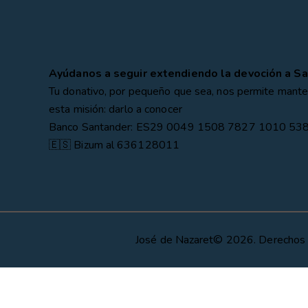
Ayúdanos a seguir extendiendo la devoción a Sa
Tu donativo, por pequeño que sea, nos permite mante
esta misión: darlo a conocer
Banco Santander: ES29 0049 1508 7827 1010 53
🇪🇸 Bizum al 636128011
José de Nazaret© 2026. Derechos