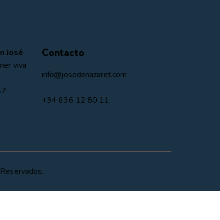
Contacto
n José
ner viva
info@josedenazaret.com
87
+34 636 12 80 11
 Reservados.