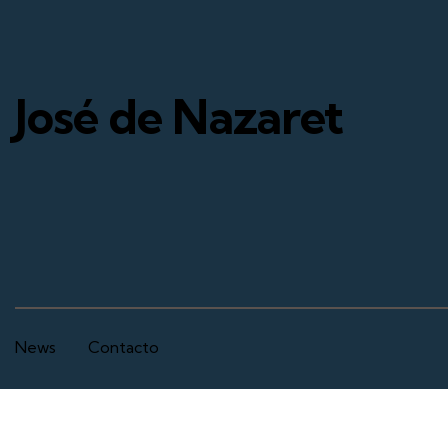
José de Nazaret
News
Contacto