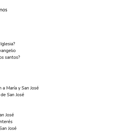
mos
 Iglesia?
vangelio
os santos?
 a María y San José
de San José
an José
interés
 San José