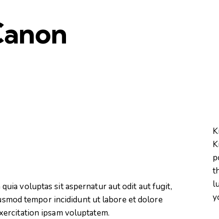
 Canon
K
K
p
t
l
ia voluptas sit aspernatur aut odit aut fugit,
y
eiusmod tempor incididunt ut labore et dolore
xercitation ipsam voluptatem.