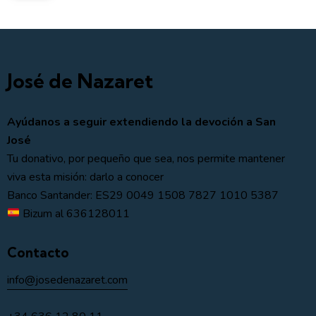
José de Nazaret
Ayúdanos a seguir extendiendo la devoción a San
José
Tu donativo, por pequeño que sea, nos permite mantener
viva esta misión: darlo a conocer
Banco Santander: ES29 0049 1508 7827 1010 5387
Bizum al 636128011
Contacto
info@josedenazaret.com